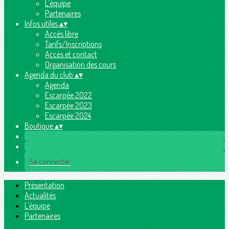
L'équipe
Partenaires
Infos utiles
▴
▾
Accès libre
Tarifs/Inscriptions
Accès et contact
Organisation des cours
Agenda du club
▴
▾
Agenda
Escarpée 2022
Escarpée 2023
Escarpée 2024
Boutique
▴
▾
Se connecter
Présentation
Actualités
L'équipe
Partenaires