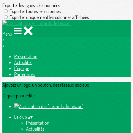
Exporter les lignes sélectionnées
Exporter toutes les colonnes
Exporter uniquement les colonnes affichées
Menu
<
>
Présentation
Actualités
L'équipe
Partenaires
Ajoutez un logo, un bouton, des réseaux sociaux
Cliquez pour éditer
Le club
▴
▾
Présentation
Actualités