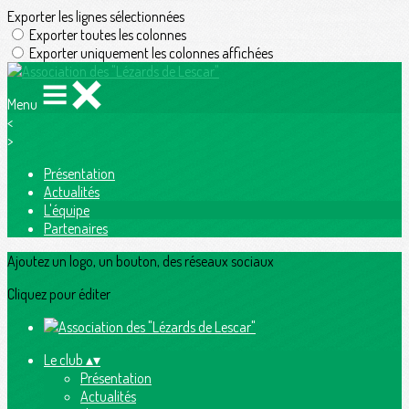
Exporter les lignes sélectionnées
Exporter toutes les colonnes
Exporter uniquement les colonnes affichées
Menu
<
>
Présentation
Actualités
L'équipe
Partenaires
Ajoutez un logo, un bouton, des réseaux sociaux
Cliquez pour éditer
Le club
▴
▾
Présentation
Actualités