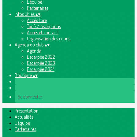
L'équipe
Partenaires
Infos utiles
▴
▾
Accès libre
Tarifs/Inscriptions
Accès et contact
Organisation des cours
Agenda du club
▴
▾
Agenda
Escarpée 2022
Escarpée 2023
Escarpée 2024
Boutique
▴
▾
Se connecter
Présentation
Actualités
L'équipe
Partenaires