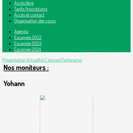
Accès libre
Tarifs/Inscriptions
Accès et contact
Organisation des cours
Agenda
Escarpée 2022
Escarpée 2023
Escarpée 2024
Présentation
Actualités
L'équipe
Partenaires
Nos moniteurs :
Yohann