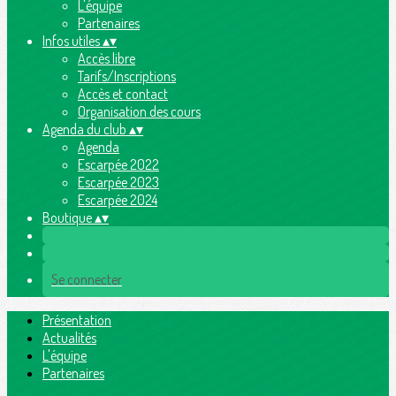
L'équipe
Partenaires
Infos utiles
▴
▾
Accès libre
Tarifs/Inscriptions
Accès et contact
Organisation des cours
Agenda du club
▴
▾
Agenda
Escarpée 2022
Escarpée 2023
Escarpée 2024
Boutique
▴
▾
Se connecter
Présentation
Actualités
L'équipe
Partenaires