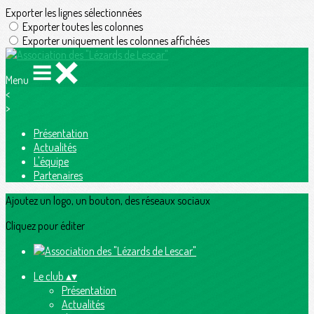
Exporter les lignes sélectionnées
Exporter toutes les colonnes
Exporter uniquement les colonnes affichées
Menu
<
>
Présentation
Actualités
L'équipe
Partenaires
Ajoutez un logo, un bouton, des réseaux sociaux
Cliquez pour éditer
Le club
▴
▾
Présentation
Actualités