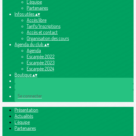
L'équipe
Partenaires
Infos utiles
▴
▾
Accès libre
Tarifs/Inscriptions
Accès et contact
Organisation des cours
Agenda du club
▴
▾
Agenda
Escarpée 2022
Escarpée 2023
Escarpée 2024
Boutique
▴
▾
Se connecter
Présentation
Actualités
L'équipe
Partenaires