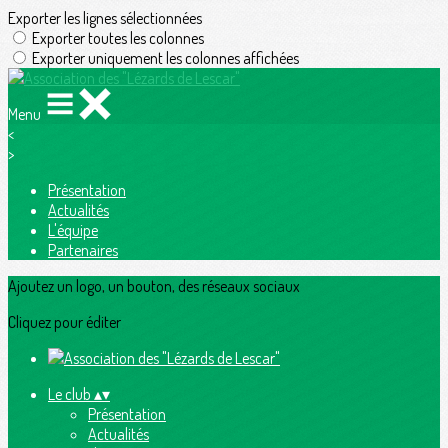
Exporter les lignes sélectionnées
Exporter toutes les colonnes
Exporter uniquement les colonnes affichées
Menu
<
>
Présentation
Actualités
L'équipe
Partenaires
Ajoutez un logo, un bouton, des réseaux sociaux
Cliquez pour éditer
Le club
▴
▾
Présentation
Actualités